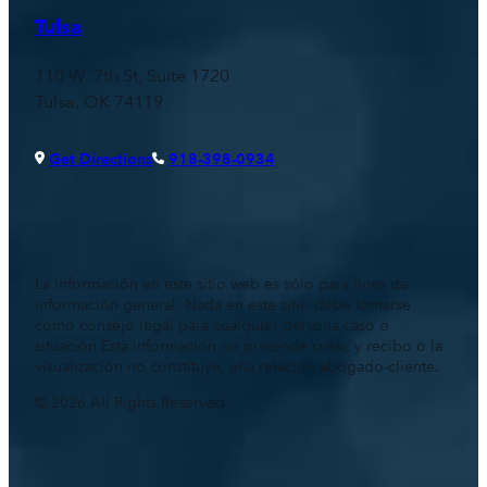
Tulsa
110 W. 7th St, Suite 1720
Tulsa, OK 74119
Get Directions
918-398-0934
La información en este sitio web es sólo para fines de
información general. Nada en este sitio debe tomarse
como consejo legal para cualquier persona caso o
situación Esta información no pretende crear, y recibo o la
visualización no constituye, una relación abogado-cliente.
© 2026 All Rights Reserved.