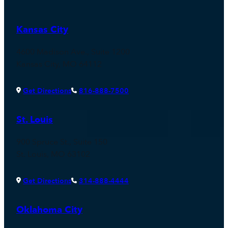
Kansas City
4600 Madison Ave., Suite 1200
Kansas City, MO 64112
Get Directions
816-888-7500
St. Louis
900 Spruce St., Suite 150
St. Louis, MO 63102
Get Directions
314-888-4444
Oklahoma City