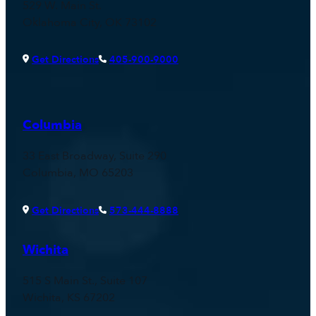
529 W. Main St.
Oklahoma City, OK 73102
Get Directions
405-900-9000
Columbia
33 East Broadway, Suite 290
Columbia, MO 65203
Get Directions
573-444-8888
Wichita
515 S Main St., Suite 107
Wichita, KS 67202