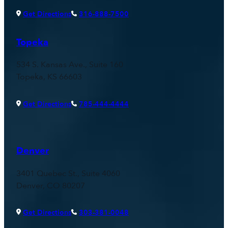
Get Directions
316-888-7500
Topeka
534 S. Kansas Ave., Suite 160
Topeka, KS 66603
Get Directions
785-444-4444
Denver
3401 Quebec St., Suite 4060
Denver, CO 80207
Get Directions
303-381-0048