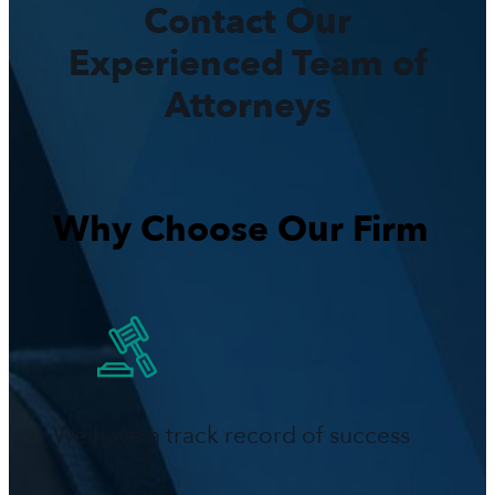
Contact Our
Experienced Team of
Attorneys
Why Choose Our Firm
We have a track record of success