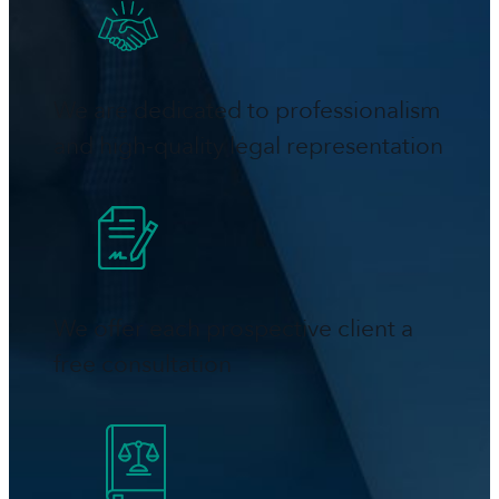
We are dedicated to professionalism
and high-quality legal representation
We offer each prospective client a
free consultation