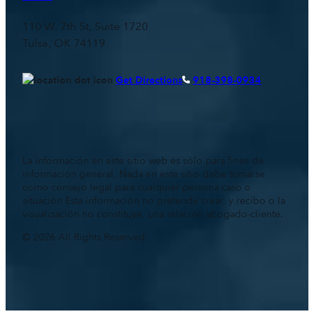
110 W. 7th St, Suite 1720
Tulsa, OK 74119
Get Directions
918-398-0934
La información en este sitio web es sólo para fines de
información general. Nada en este sitio debe tomarse
como consejo legal para cualquier persona caso o
situación Esta información no pretende crear, y recibo o la
visualización no constituye, una relación abogado-cliente.
© 2026 All Rights Reserved.