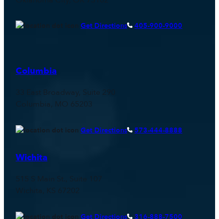
Oklahoma City, OK 73102
Get Directions
405-900-9000
Columbia
33 East Broadway, Suite 290
Columbia, MO 65203
Get Directions
573-444-8888
Wichita
515 S Main St., Suite 107
Wichita, KS 67202
Get Directions
316-888-7500