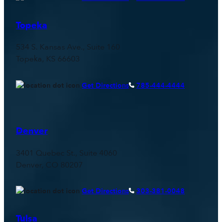
Topeka
534 S. Kansas Ave., Suite 160
Topeka, KS 66603
Get Directions
785-444-4444
Denver
3401 Quebec St., Suite 4060
Denver, CO 80207
Get Directions
303-381-0048
Tulsa