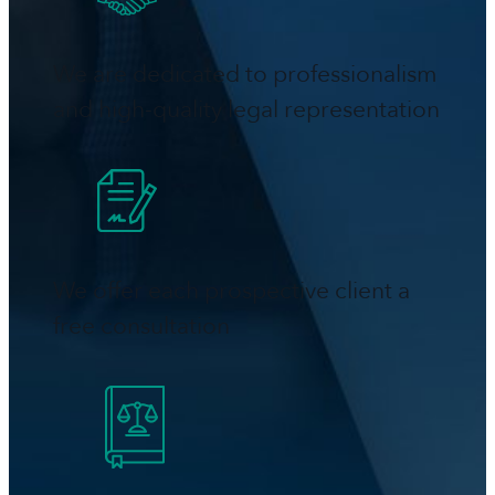
We are dedicated to professionalism
and high-quality legal representation
We offer each prospective client a
free consultation