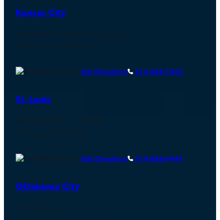
Kansas City
4600 Madison Ave., Suite 1200
Kansas City, MO 64112
Get Directions
816-888-7500
St. Louis
900 Spruce St., Suite 150
St. Louis, MO 63102
Get Directions
314-888-4444
Oklahoma City
529 W. Main St.