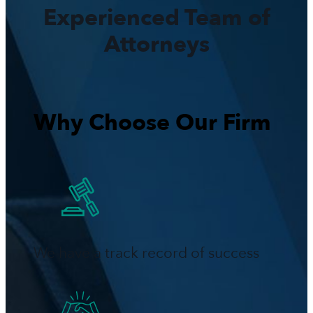
Experienced Team of
Attorneys
Why Choose Our Firm
We have a track record of success