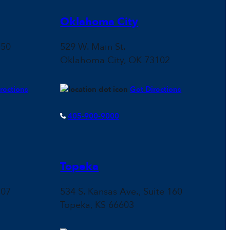
Oklahoma City
150
529 W. Main St.
Oklahoma City, OK 73102
rections
Get Directions
405-900-9000
Topeka
107
534 S. Kansas Ave., Suite 160
Topeka, KS 66603