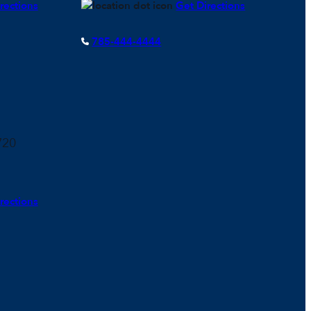
rections
Get Directions
785-444-4444
720
rections