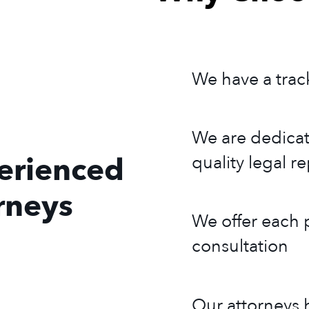
We have a trac
We are dedicat
erienced
quality legal r
rneys
We offer each p
consultation
Our attorneys h