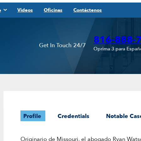
o
Videos
Oficinas
Contáctenos
816-888-
Get In Touch 24/7
Oprima 3 para Españ
Profile
Credentials
Notable Cas
Originario de Missouri, el abogado Ryan Watso