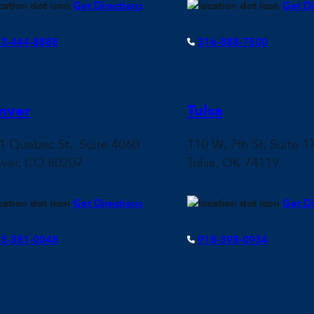
Get Directions
Get Di
3-444-8888
316-888-7500
nver
Tulsa
1 Quebec St., Suite 4060
110 W. 7th St, Suite 1
ver, CO 80207
Tulsa, OK 74119
Get Directions
Get Di
3-381-0048
918-398-0934