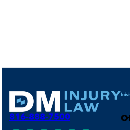
Inic
816-888-7500
Of