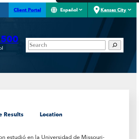
Client Portal
Español
Kansas City
7500
Search
ol
e Results
Location
n estudió en la Universidad de Missouri-