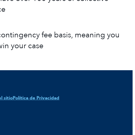
ce
ontingency fee basis, meaning you
win your case
 sitio
Política de Privacidad