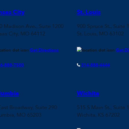
nsas City
St. Louis
0 Madison Ave., Suite 1200
900 Spruce St., Suite 
sas City, MO 64112
St. Louis, MO 63102
Get Directions
Get Di
6-888-7500
314-888-4444
lumbia
Wichita
East Broadway, Suite 290
515 S Main St., Suite 
umbia, MO 65203
Wichita, KS 67202