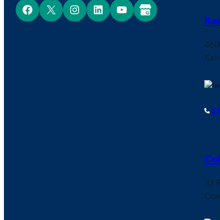
Facebook
X
Instagram
LinkedIn
YouTube
Google Business Profile
Ka
460
Kan
81
Co
33 
Col