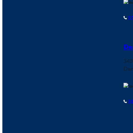
57
De
340
Den
30