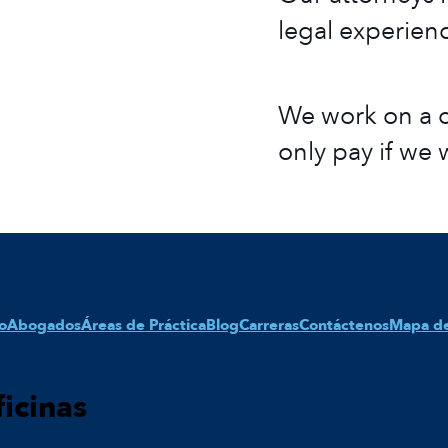
legal experien
We work on a c
only pay if we 
io
Abogados
Áreas de Práctica
Blog
Carreras
Contáctenos
Mapa del
icinas