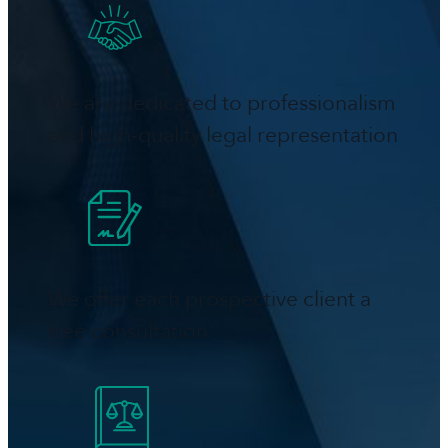
We are dedicated to professionalism
and high-quality legal representation
We offer each prospective client a
free consultation