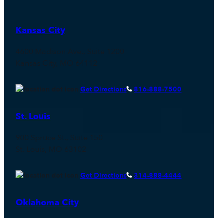
Kansas City
4600 Madison Ave., Suite 1200
Kansas City, MO 64112
Get Directions
816-888-7500
St. Louis
900 Spruce St., Suite 150
St. Louis, MO 63102
Get Directions
314-888-4444
Oklahoma City