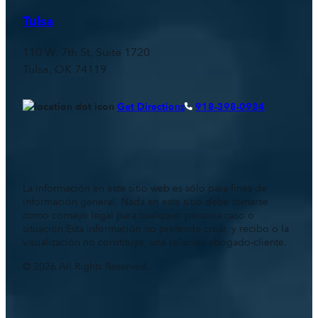
Tulsa
110 W. 7th St, Suite 1720
Tulsa, OK 74119
Get Directions
918-398-0934
La información en este sitio web es sólo para fines de
información general. Nada en este sitio debe tomarse
como consejo legal para cualquier persona caso o
situación Esta información no pretende crear, y recibo o la
visualización no constituye, una relación abogado-cliente.
© 2026 All Rights Reserved.