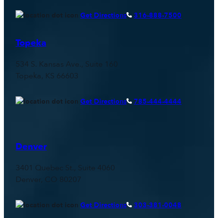
Get Directions
316-888-7500
Topeka
534 S. Kansas Ave., Suite 160
Topeka, KS 66603
Get Directions
785-444-4444
Denver
3401 Quebec St., Suite 4060
Denver, CO 80207
Get Directions
303-381-0048