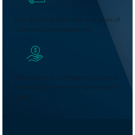
Our attorneys have over 100 years of
collective legal experience
We work on a contingency fee basis,
meaning you only pay if we win your
case