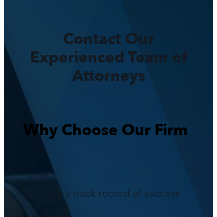
Contact Our
Experienced Team of
Attorneys
Why Choose Our Firm
We have a track record of success