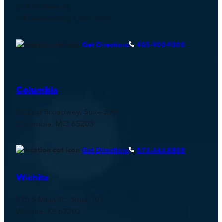
529 W. Main St.
Oklahoma City, OK 73102
Get Directions
405-900-9000
Columbia
33 East Broadway, Suite 290
Columbia, MO 65203
Get Directions
573-444-8888
Wichita
515 S Main St., Suite 107
Wichita, KS 67202